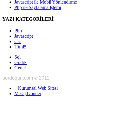
Javascript ile Mobil Yönlendirme
Php ile Sayfalama İşlemi
YAZI KATEGORİLERİ
Php
Javascript
Css
Html5
Sql
Grafik
Genel
aerdogan.com © 2012
Kurumsal Web Sitesi
Mesaj Gönder