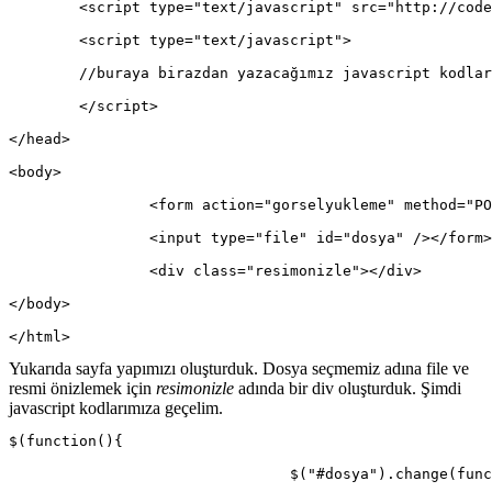
	<script type="text/javascript" src="http://cod
	<script type="text/javascript">
	//buraya birazdan yazacağımız javascript kodla
	</script>
</head>
<body>
		<form action="gorselyukleme" method="P
		<input type="file" id="dosya" /></form>
		<div class="resimonizle"></div>
</body>
</html>
Yukarıda sayfa yapımızı oluşturduk. Dosya seçmemiz adına file ve
resmi önizlemek için
resimonizle
adında bir div oluşturduk. Şimdi
javascript kodlarımıza geçelim.
$(function(){
				$("#dosya").change(fun