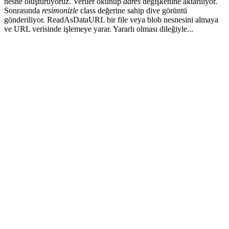
nesne oluşturuyoruz. Veriler okunup
adres
değişkenine aktarılıyor.
Sonrasında
resimonizle
class değerine sahip dive görüntü
gönderiliyor. ReadAsDataURL bir file veya blob nesnesini almaya
ve URL verisinde işlemeye yarar. Yararlı olması dileğiyle...