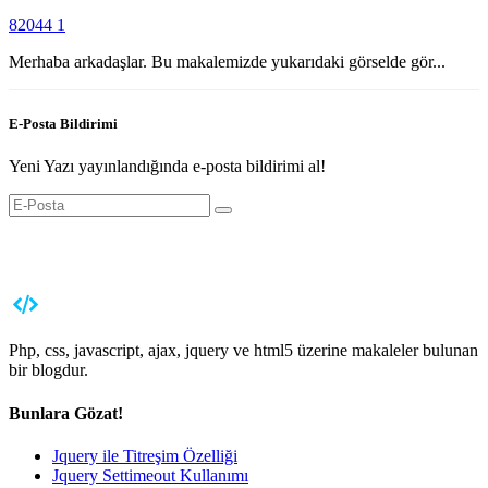
82044
1
Merhaba arkadaşlar. Bu makalemizde yukarıdaki görselde gör...
E-Posta Bildirimi
Yeni Yazı yayınlandığında e-posta bildirimi al!
Php, css, javascript, ajax, jquery ve html5 üzerine makaleler bulunan
bir blogdur.
Bunlara Gözat!
Jquery ile Titreşim Özelliği
Jquery Settimeout Kullanımı