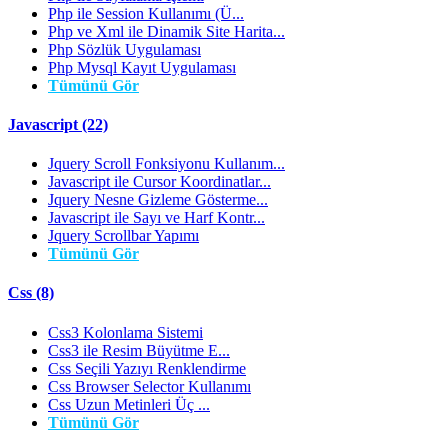
Php ile Session Kullanımı (Ü...
Php ve Xml ile Dinamik Site Harita...
Php Sözlük Uygulaması
Php Mysql Kayıt Uygulaması
Tümünü Gör
Javascript (22)
Jquery Scroll Fonksiyonu Kullanım...
Javascript ile Cursor Koordinatlar...
Jquery Nesne Gizleme Gösterme...
Javascript ile Sayı ve Harf Kontr...
Jquery Scrollbar Yapımı
Tümünü Gör
Css (8)
Css3 Kolonlama Sistemi
Css3 ile Resim Büyütme E...
Css Seçili Yazıyı Renklendirme
Css Browser Selector Kullanımı
Css Uzun Metinleri Üç ...
Tümünü Gör