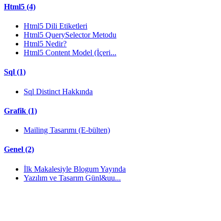
Html5 (4)
Html5 Dili Etiketleri
Html5 QuerySelector Metodu
Html5 Nedir?
Html5 Content Model (İçeri...
Sql (1)
Sql Distinct Hakkında
Grafik (1)
Mailing Tasarımı (E-bülten)
Genel (2)
İlk Makalesiyle Blogum Yayında
Yazılım ve Tasarım Günl&uu...