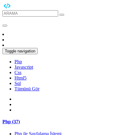
Toggle navigation
Php
Javascript
Css
Html5
Sql
Tümünü Gör
Php (37)
Php ile Sayfalama İşlemi