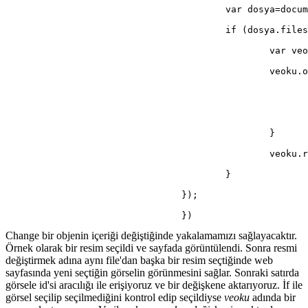
					var dosya=d
					if (dosya.fi
						va
						ve
						}
						v
					}
				});
				})
Change bir objenin içeriği değiştiğinde yakalamamızı sağlayacaktır.
Örnek olarak bir resim seçildi ve sayfada görüntülendi. Sonra resmi
değiştirmek adına aynı file'dan başka bir resim seçtiğinde web
sayfasında yeni seçtiğin görselin görünmesini sağlar. Sonraki satırda
görsele id'si aracılığı ile erişiyoruz ve bir değişkene aktarıyoruz. İf ile
görsel seçilip seçilmediğini kontrol edip seçildiyse
veoku
adında bir