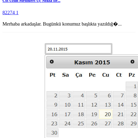
Css Uzun Metinleri Üç Nokta ile...
82274
1
Merhaba arkadaşlar. Bugünkü konumuz başlıkta yazıldığ�...