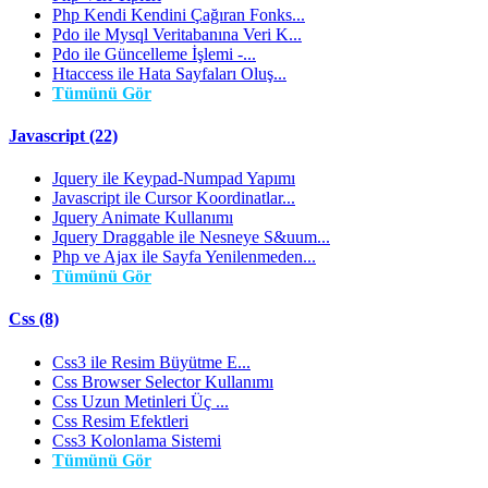
Php Kendi Kendini Çağıran Fonks...
Pdo ile Mysql Veritabanına Veri K...
Pdo ile Güncelleme İşlemi -...
Htaccess ile Hata Sayfaları Oluş...
Tümünü Gör
Javascript (22)
Jquery ile Keypad-Numpad Yapımı
Javascript ile Cursor Koordinatlar...
Jquery Animate Kullanımı
Jquery Draggable ile Nesneye S&uum...
Php ve Ajax ile Sayfa Yenilenmeden...
Tümünü Gör
Css (8)
Css3 ile Resim Büyütme E...
Css Browser Selector Kullanımı
Css Uzun Metinleri Üç ...
Css Resim Efektleri
Css3 Kolonlama Sistemi
Tümünü Gör