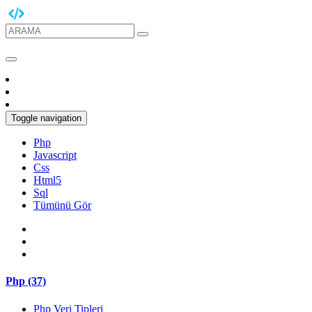
Toggle navigation
Php
Javascript
Css
Html5
Sql
Tümünü Gör
Php (37)
Php Veri Tipleri