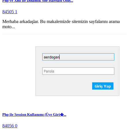
Php ve Xml ile Dinamik Site Haritası Oluş...
84505
1
Merhaba arkadaşlar. Bu makalemizde sitemizin sayfalarını arama
moto...
Php ile Session Kullanımı (Üye Giri�...
84056
0