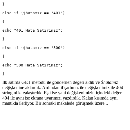
}
else if ($hatamız == "401")
{
echo "401 Hata Satırımız";
}
else if ($hatamız == "500")
{
echo "500 Hata Satırımız";
}
İlk satırda GET metodu ile gönderilen değeri aldık ve
$hatamız
değişkenine aktardık. Ardından if şartımız ile değişkenimiz ile 404
stringini karşılaştırdık. Eşit ise yani değişkenimizin içindeki değer
404 ile aynı ise ekrana uyarımızı yazdırdık. Kalan kısımda aynı
mantıkla ilerliyor. Bir sonraki makalede görüşmek üzere...