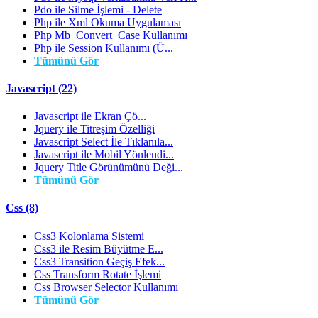
Pdo ile Silme İşlemi - Delete
Php ile Xml Okuma Uygulaması
Php Mb_Convert_Case Kullanımı
Php ile Session Kullanımı (Ü...
Tümünü Gör
Javascript (22)
Javascript ile Ekran Çö...
Jquery ile Titreşim Özelliği
Javascript Select İle Tıklanıla...
Javascript ile Mobil Yönlendi...
Jquery Title Görünümünü Deği...
Tümünü Gör
Css (8)
Css3 Kolonlama Sistemi
Css3 ile Resim Büyütme E...
Css3 Transition Geçiş Efek...
Css Transform Rotate İşlemi
Css Browser Selector Kullanımı
Tümünü Gör