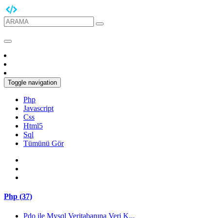
Toggle navigation
Php
Javascript
Css
Html5
Sql
Tümünü Gör
Php (37)
Pdo ile Mysql Veritabanına Veri K...