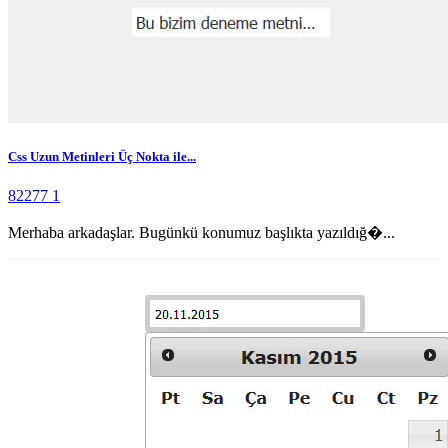
Css Uzun Metinleri Üç Nokta ile...
82277
1
Merhaba arkadaşlar. Bugünkü konumuz başlıkta yazıldığ�...