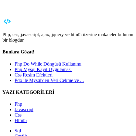
Php, css, javascript, ajax, jquery ve html5 üzerine makaleler bulunan
bir blogdur.
Bunlara Gözat!
Php Do While Döngüsü Kullanımı
Php Mysql Kayıt Uygulaması
Css Resim Efektleri
Pdo ile Mysql'den Veri Çekme ve ...
YAZI KATEGORİLERİ
Php
Javascript
Css
Html5
Sql