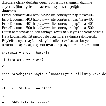
.htaccess olarak değiştiriyoruz. Sonrasında sitemizin dizinine
atıyoruz. Şimdi gelelim htaccess dosyamızın içeriğine.
.htaccess
ErrorDocument 404 http://www.site.com/uyari.php?hata=404
ErrorDocument 403 http://www.site.com/uyari.php?hata=403
ErrorDocument 401 http://www.site.com/uyari.php?hata=401
ErrorDocument 500 http://www.site.com/uyari.php?hata=500
Bütün hata sayfalarını tek sayfaya,
uyari.php
sayfasına yönlendirdik.
Hata kodlarınıda get metodu ile
uyari.php
sayfamıza gönderdik.
Böylelikle uyarı sayfamızda görüntülenecek hataları bu yolla
birbirinden ayıracağız. Şimdi
uyari.php
sayfamıza bir göz atalım.
$hatamız = $_GET['hata'];
if ($hatamız == "404")
{
echo "Aradığınız sayfa bulunamamıştır, silinmiş veya de
}
else if ($hatamız == "403")
{
echo "403 Hata Satırımız";