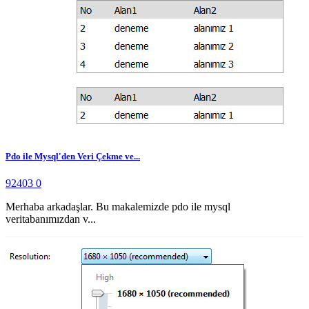
Pdo ile Mysql'den Veri Çekme ve...
92403
0
Merhaba arkadaşlar. Bu makalemizde pdo ile mysql
veritabanımızdan v...