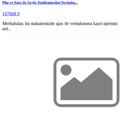
Php ve Ajax ile Sayfa Yenilenmeden Veritaba...
107668
9
Merhabalar, bu makalemizde ajax ile veritabanına kayıt işlemini
anl...