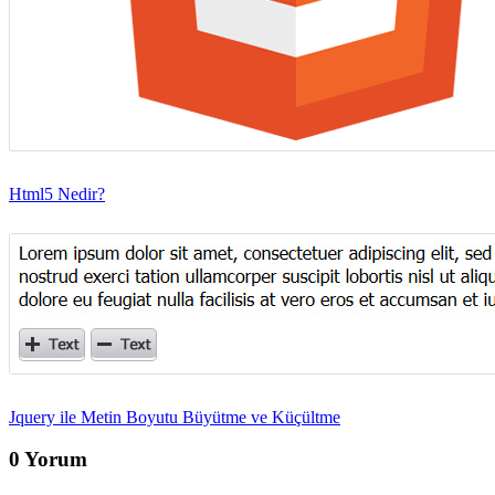
Html5 Nedir?
Jquery ile Metin Boyutu Büyütme ve Küçültme
0 Yorum