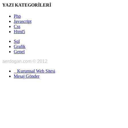
YAZI KATEGORİLERİ
Php
Javascript
Css
Html5
Sql
Grafik
Genel
aerdogan.com © 2012
Kurumsal Web Sitesi
Mesaj Gönder