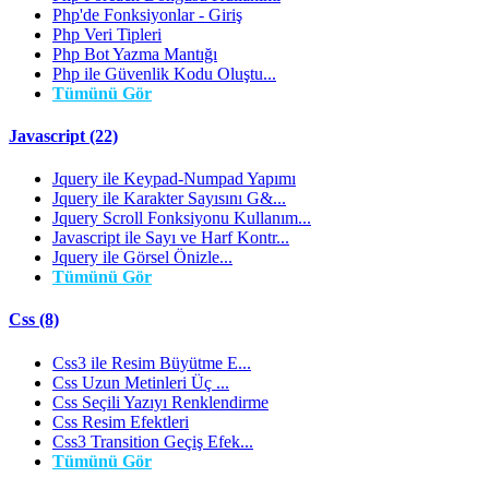
Php'de Fonksiyonlar - Giriş
Php Veri Tipleri
Php Bot Yazma Mantığı
Php ile Güvenlik Kodu Oluştu...
Tümünü Gör
Javascript (22)
Jquery ile Keypad-Numpad Yapımı
Jquery ile Karakter Sayısını G&...
Jquery Scroll Fonksiyonu Kullanım...
Javascript ile Sayı ve Harf Kontr...
Jquery ile Görsel Önizle...
Tümünü Gör
Css (8)
Css3 ile Resim Büyütme E...
Css Uzun Metinleri Üç ...
Css Seçili Yazıyı Renklendirme
Css Resim Efektleri
Css3 Transition Geçiş Efek...
Tümünü Gör