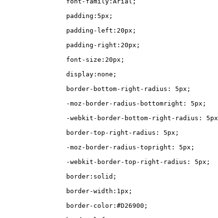
		font-family:Arial;
		padding:5px;
		padding-left:20px;
		padding-right:20px;
		font-size:20px;
		display:none;
		border-bottom-right-radius: 5px;
		-moz-border-radius-bottomright: 5px;
		-webkit-border-bottom-right-radius: 5p
		border-top-right-radius: 5px;
		-moz-border-radius-topright: 5px;
		-webkit-border-top-right-radius: 5px;
		border:solid;
		border-width:1px;
		border-color:#D26900;