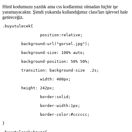
Html kodumuzu yazdık ama css kodlarımız olmadan hiçbir işe
yaramayacaktır. Şimdi yukarıda kullandığımız class'ları işlevsel hale
getireceğiz.
.buyutulecek{
		position:relative;
        background:url("gorsel.jpg");
        background-size: 100% auto;
        background-position: 50% 50%;
        transition: background-size  .2s;
		width: 400px;
        height: 242px;
		border:solid;
		border-width:1px;
		border-color:#cccccc;
}