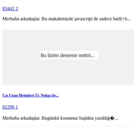
83442
2
Merhaba arkadaşlar. Bu makalemizde javascript ile sadece harf(+ö...
Css Uzun Metinleri Üç Nokta ile...
82296
1
Merhaba arkadaşlar. Bugünkü konumuz başlıkta yazıldığ�...