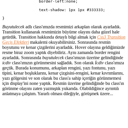
		border-left:none;
		text-shadow: 1px 1px #333333;
}
Buyutulecek
adlı class'ımızda resmimizi arkaplan olarak ayarladık.
Transition kullanarak resmimizin büyüme olayını daha güzel hale
getirdik. Transition hakkında detaylı bilgi almak için
Css3 Transition
Geçiş Efektleri
makalemi okuyabilirsiniz. Sonrasında resmin
boyutunu ve kenar çizgilerini ayarladık. Hover olayına geldiğimizde
resme biraz zoom yaptık diyebiliriz. Aynı zamanda border rengini
ayarladık. Sonrasında
buyutulecek
class'ımızın üzerine gelindiğinde
icdiv
class'ımızın görünmesini sağladık. Son olarak
İcdiv
class'ımıza
geçtik. Burada konumunu, arkaplan rengini, yazı fontunu, yazı
tipini, kenar boşluklarını, kenar çizgisini-rengini, kenar kıvrımlarını,
yazı gölgesini ve son olarak bu class'a sahip içeriğin görünmemesi
için display'ini none yaptık. Resmin üzerine gelindiğinde bu class'ın
görünme olayını zaten yazmıştık yukarıda. Olabildiğince ayrıntılı
anlatmaya çalıştım. Yararlı olması dileğiyle, görüşmek üzere...