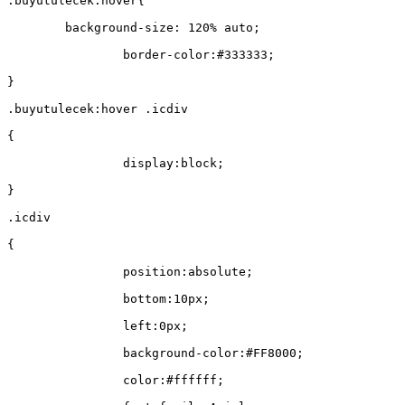
.buyutulecek:hover{
        background-size: 120% auto;
		border-color:#333333;
}
.buyutulecek:hover .icdiv
{
		display:block;
}
.icdiv
{
		position:absolute;
		bottom:10px;
		left:0px;
		background-color:#FF8000;
		color:#ffffff;