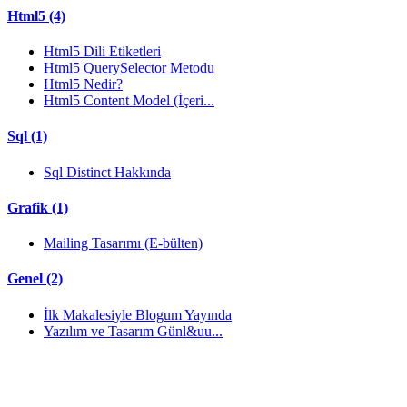
Html5 (4)
Html5 Dili Etiketleri
Html5 QuerySelector Metodu
Html5 Nedir?
Html5 Content Model (İçeri...
Sql (1)
Sql Distinct Hakkında
Grafik (1)
Mailing Tasarımı (E-bülten)
Genel (2)
İlk Makalesiyle Blogum Yayında
Yazılım ve Tasarım Günl&uu...