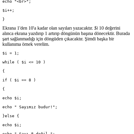
echo "<br>";
$i++;
}
Ekrana 1'den 10'a kadar olan sayıları yazacaktır.
$i
10 değerini
alınca ekrana yazdırıp 1 artırıp döngünün başına dönecektir. Burada
şart sağlanmadığı için döngüden çıkacaktır. Şimdi başka bir
kullanıma örnek verelim.
$i = 1;
while ( $i <= 10 )
{
if ( $i == 8 )
{
echo $i;
echo " Sayımız budur!";
}else {
echo $i;
echo " Sayı 8 değil.";