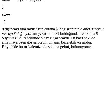
}
$i++;
 }
8 dışındaki tüm sayılar için ekrana $i değişkeninin
o anki değerini
ve
sayı 8 değil
yazısını yazacaktır. 8'i bulduğunda ise ekrana
8
Sayımız Budur!
şeklinde bir yazı yazacaktır. En basit şekilde
anlatmaya özen gösteriyorum umarım becerebiliyorumdur.
Böylelikle bu makalemizinde sonuna gelmiş bulunuyoruz...