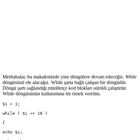
Merhabalar, bu makalemizde yine döngülere devam edeceğiz.
While
döngüsünü ele alacağız. While şarta bağlı çalışan bir döngüdür.
Döngü şartı sağlandığı müddetçe kod blokları sürekli çalıştırılır.
While döngüsünün kullanımına bir örnek verelim.
$i = 1;
while ( $i <= 10 )
{
echo $i;