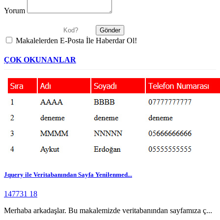
Yorum
Makalelerden E-Posta İle Haberdar Ol!
ÇOK OKUNANLAR
Jquery ile Veritabanından Sayfa Yenilenmed...
147731
18
Merhaba arkadaşlar. Bu makalemizde veritabanından sayfamıza ç...