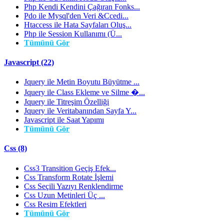
Php Kendi Kendini Çağıran Fonks...
Pdo ile Mysql'den Veri &Ccedi...
Htaccess ile Hata Sayfaları Oluş...
Php ile Session Kullanımı (Ü...
Tümünü Gör
Javascript (22)
Jquery ile Metin Boyutu Büyütme ...
Jquery ile Class Ekleme ve Silme �...
Jquery ile Titreşim Özelliği
Jquery ile Veritabanından Sayfa Y...
Javascript ile Saat Yapımı
Tümünü Gör
Css (8)
Css3 Transition Geçiş Efek...
Css Transform Rotate İşlemi
Css Seçili Yazıyı Renklendirme
Css Uzun Metinleri Üç ...
Css Resim Efektleri
Tümünü Gör