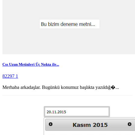
Css Uzun Metinleri Üç Nokta ile...
82297
1
Merhaba arkadaşlar. Bugünkü konumuz başlıkta yazıldığ�...