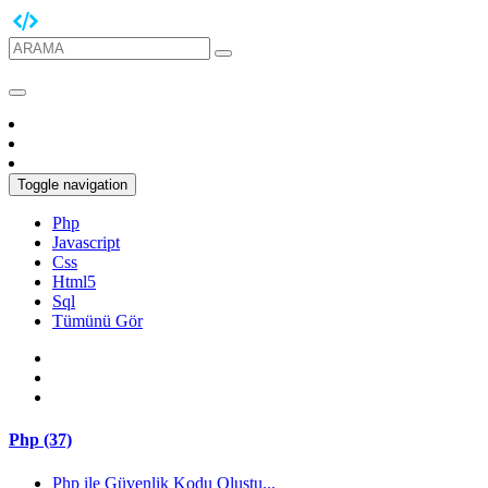
Toggle navigation
Php
Javascript
Css
Html5
Sql
Tümünü Gör
Php (37)
Php ile Güvenlik Kodu Oluştu...