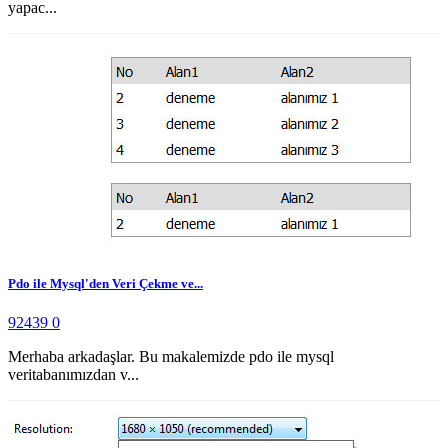
yapac...
Pdo ile Mysql'den Veri Çekme ve...
92439
0
Merhaba arkadaşlar. Bu makalemizde pdo ile mysql
veritabanımızdan v...